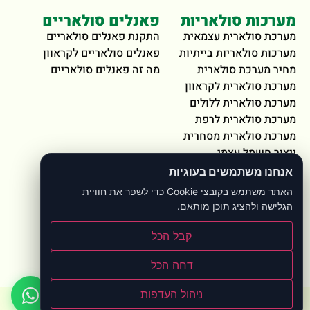
מערכות סולאריות
פאנלים סולאריים
מערכת סולארית עצמאית
התקנת פאנלים סולאריים
מערכות סולאריות בייתיות
פאנלים סולאריים לקראוון
מחיר מערכת סולארית
מה זה פאנלים סולאריים
מערכת סולארית לקראוון
מערכת סולארית ללולים
מערכת סולארית לרפת
מערכת סולארית מסחרית
ייצור חשמל עצמי
אנחנו משתמשים בעוגיות
ציוד ויצירת קשר
האתר משתמש בקובצי Cookie כדי לשפר את חוויית
בקר טעינה סולארי
הגלישה ולהציג תוכן מותאם.
ממירי מתח ל220
אודות סולארי בקליק
קבל הכל
יצירת קשר
מדיניות פרטיות
דחה הכל
ניהול העדפות
כל הזכויות שמורות לאתר סולארי בקליק 2024 ©